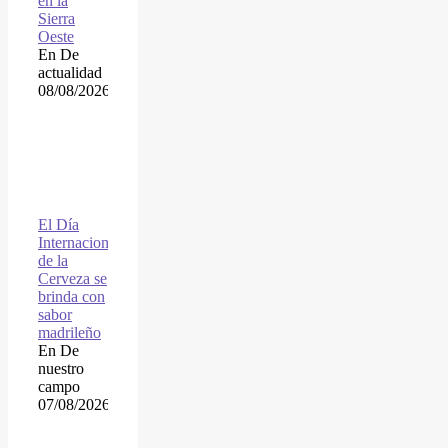
en la
Sierra
Oeste
En De
actualidad
08/08/2026
El Día
Internacional
de la
Cerveza se
brinda con
sabor
madrileño
En De
nuestro
campo
07/08/2026