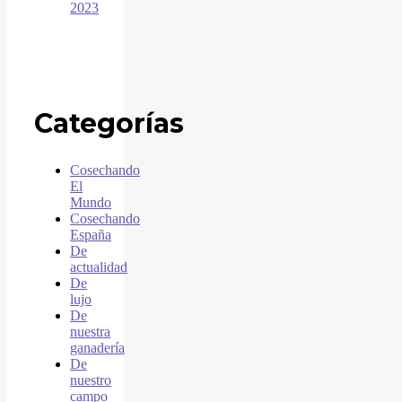
2023
Categorías
Cosechando
El
Mundo
Cosechando
España
De
actualidad
De
lujo
De
nuestra
ganadería
De
nuestro
campo