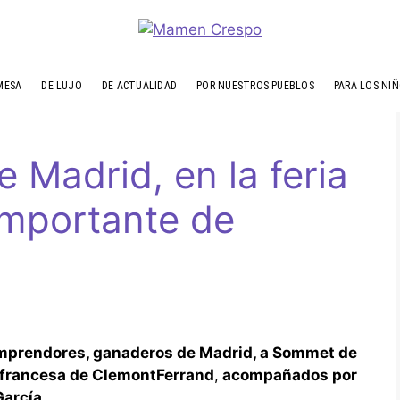
MESA
DE LUJO
DE ACTUALIDAD
POR NUESTROS PUEBLOS
PARA LOS NI
 Madrid, en la feria
mportante de
emprendores, ganaderos de Madrid, a Sommet de
ad francesa de ClemontFerrand
,
acompañados por
García.