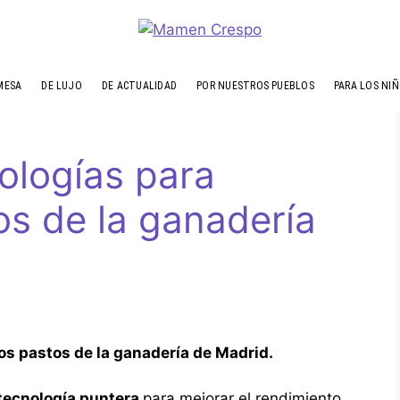
MESA
DE LUJO
DE ACTUALIDAD
POR NUESTROS PUEBLOS
PARA LOS NI
ologías para
os de la ganadería
os pastos de la ganadería de Madrid.
tecnología puntera
para mejorar el rendimiento