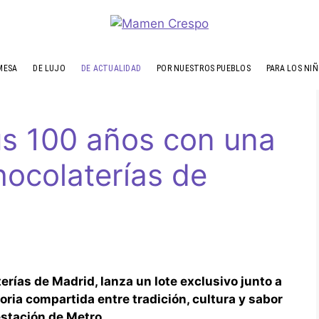
MESA
DE LUJO
DE ACTUALIDAD
POR NUESTROS PUEBLOS
PARA LOS NI
us 100 años con una
hocolaterías de
erías de Madrid, lanza un lote exclusivo junto a
oria compartida entre tradición, cultura y sabor
estación de Metro